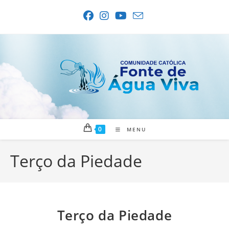
Ir
para
o
conteúdo
0
MENU
Terço da Piedade
Terço da Piedade