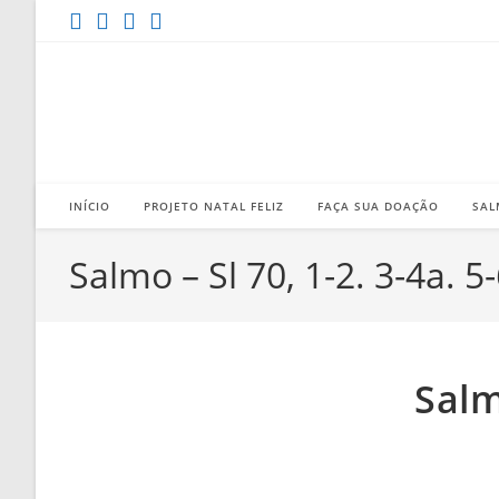
Ir
para
o
conteúdo
INÍCIO
PROJETO NATAL FELIZ
FAÇA SUA DOAÇÃO
SAL
Salmo – Sl 70, 1-2. 3-4a. 5
Salm