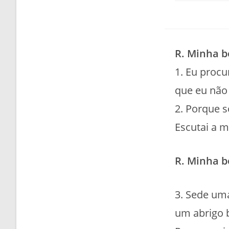
R. Minha b
1. Eu proc
que eu não
2. Porque s
Escutai a m
R. Minha b
3. Sede um
um abrigo 