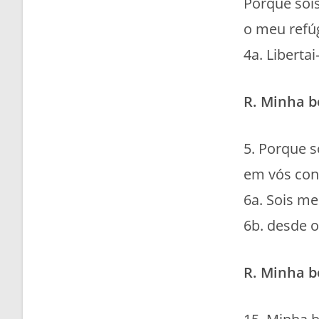
Porque soi
o meu refúg
4a. Liberta
R. Minha b
5. Porque s
em vós con
6a. Sois m
6b. desde 
R. Minha b