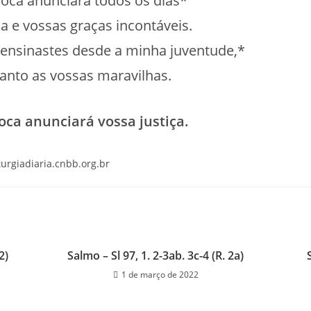
boca anunciará todos os dias*
ça e vossas graças incontáveis.
 ensinastes desde a minha juventude,*
canto as vossas maravilhas.
oca anunciará vossa justiça.
iturgiadiaria.cnbb.org.br
2)
Salmo – Sl 97, 1. 2-3ab. 3c-4 (R. 2a)
1 de março de 2022