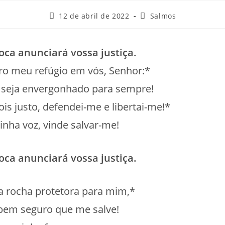
Post
Categoria
12 de abril de 2022
Salmos
publicado:
do
post:
oca anunciará vossa justiça.
uro meu refúgio em vós, Senhor:*
 seja envergonhado para sempre!
ois justo, defendei-me e libertai-me!*
inha voz, vinde salvar-me!
oca anunciará vossa justiça.
a rocha protetora para mim,*
bem seguro que me salve!