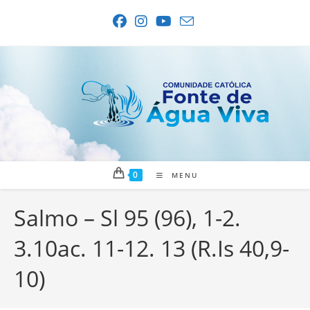
Ir
para
o
conteúdo
0
MENU
Salmo – Sl 95 (96), 1-2.
3.10ac. 11-12. 13 (R.Is 40,9-
10)