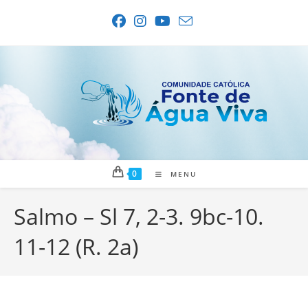
Ir
para
o
conteúdo
0
MENU
Salmo – Sl 7, 2-3. 9bc-10.
11-12 (R. 2a)