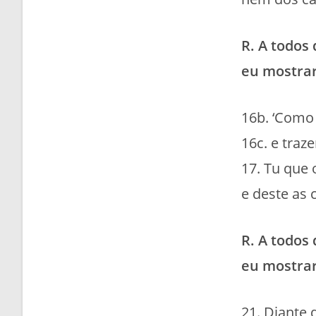
R. A todos
eu mostrar
16b. ‘Como 
16c. e traz
17. Tu que 
e deste as 
R. A todos
eu mostrar
21. Diante d