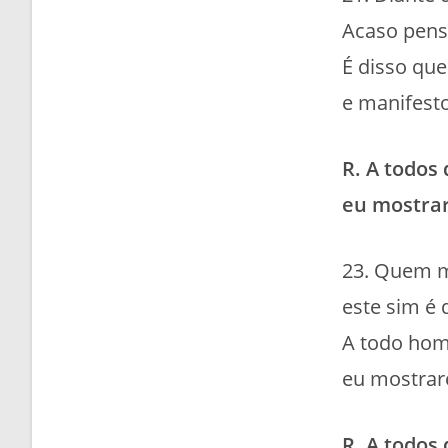
Acaso pensa
É disso que
e manifesto
R. A todos
eu mostrar
23. Quem me
este sim é
A todo hom
eu mostrare
R. A todos