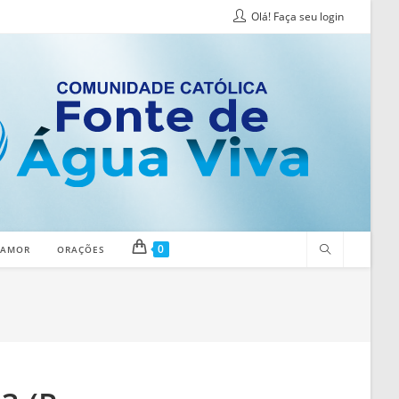
Olá! Faça seu login
0
 AMOR
ORAÇÕES