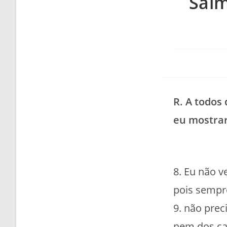
Salm
R. A todos
eu mostrar
8. Eu não v
pois sempr
9. não prec
nem dos ca