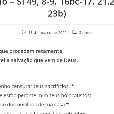
o – Sl 49, 8-9. 16bc-17. 21.2
23b)
Post
Categoria
15 de março de 2022
Salmos
publicado:
do
post:
 que procedem retamente,
ei a salvação que vem de Deus.
enho censurar teus sacrifícios, *
e estão perante mim teus holocaustos;
iso dos novilhos de tua casa *
rneiros que estão nos teus rebanhos.