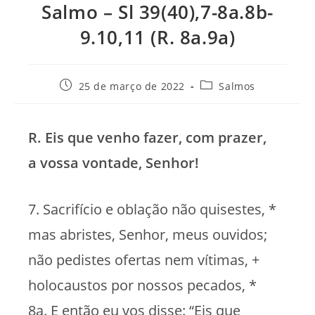
Salmo – Sl 39(40),7-8a.8b-
9.10,11 (R. 8a.9a)
Post
Categoria
25 de março de 2022
Salmos
publicado:
do
post:
R. Eis que venho fazer, com prazer,
a vossa vontade, Senhor!
7. Sacrifício e oblação não quisestes, *
mas abristes, Senhor, meus ouvidos;
não pedistes ofertas nem vítimas, +
holocaustos por nossos pecados, *
8a. E então eu vos disse: “Eis que