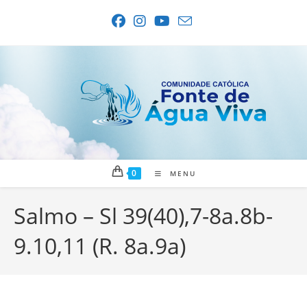
Ir
para
o
conteúdo
0
MENU
Salmo – Sl 39(40),7-8a.8b-
9.10,11 (R. 8a.9a)