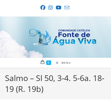
Ir
para
o
conteúdo
0
MENU
Salmo – Sl 50, 3-4. 5-6a. 18-
19 (R. 19b)