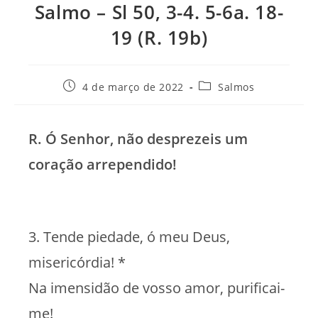
Salmo – Sl 50, 3-4. 5-6a. 18-
19 (R. 19b)
Post
Categoria
4 de março de 2022
Salmos
publicado:
do
post:
R. Ó Senhor, não desprezeis um
coração arrependido!
3. Tende piedade, ó meu Deus,
misericórdia! *
Na imensidão de vosso amor, purificai-
me!