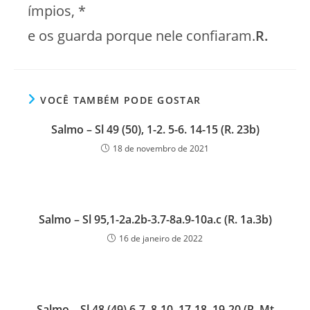
ímpios, *
e os guarda porque nele confiaram.
R.
VOCÊ TAMBÉM PODE GOSTAR
Salmo – Sl 49 (50), 1-2. 5-6. 14-15 (R. 23b)
18 de novembro de 2021
Salmo – Sl 95,1-2a.2b-3.7-8a.9-10a.c (R. 1a.3b)
16 de janeiro de 2022
Salmo – Sl 48 (49),6-7. 8-10. 17-18. 19-20 (R. Mt