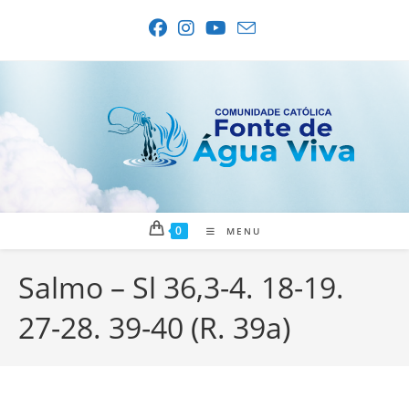
Ir
para
o
conteúdo
0
MENU
Salmo – Sl 36,3-4. 18-19.
27-28. 39-40 (R. 39a)