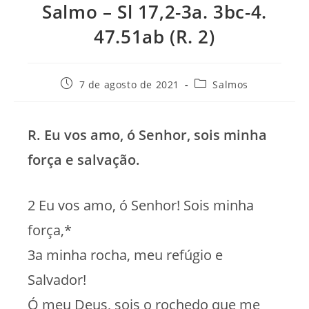
Salmo – Sl 17,2-3a. 3bc-4.
47.51ab (R. 2)
Post
Categoria
7 de agosto de 2021
Salmos
publicado:
do
post:
R. Eu vos amo, ó Senhor, sois minha
força e salvação.
2 Eu vos amo, ó Senhor! Sois minha
força,*
3a minha rocha, meu refúgio e
Salvador!
Ó meu Deus, sois o rochedo que me