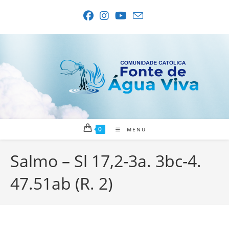
Ir
para
o
conteúdo
0
MENU
Salmo – Sl 17,2-3a. 3bc-4.
47.51ab (R. 2)