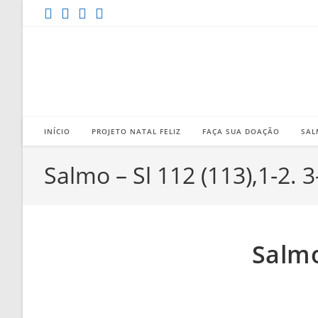
Ir
para
o
conteúdo
INÍCIO
PROJETO NATAL FELIZ
FAÇA SUA DOAÇÃO
SAL
Salmo – Sl 112 (113),1-2. 3-
Salmo 