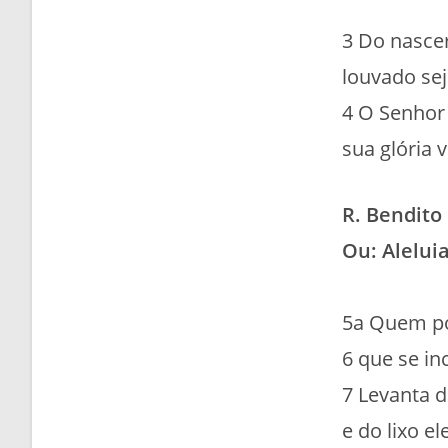
3 Do nascer
louvado se
4 O Senhor
sua glória 
R. Bendito
Ou: Aleluia
5a Quem po
6 que se inc
7 Levanta d
e do lixo el