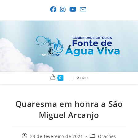
Ir
para
o
conteúdo
0
MENU
Quaresma em honra a São
Miguel Arcanjo
Post
Categoria
23 de fevereiro de 2021
Orações