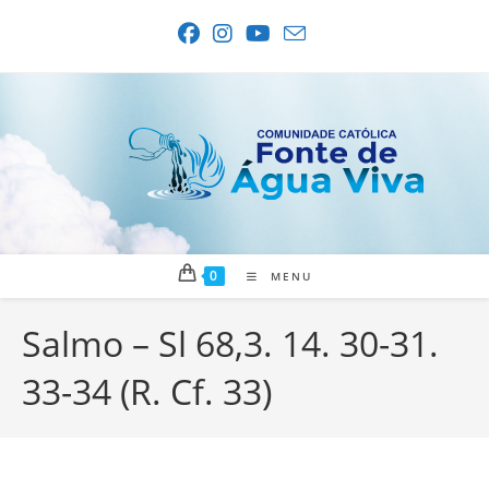
Ir
para
o
conteúdo
0
MENU
Salmo – Sl 68,3. 14. 30-31.
33-34 (R. Cf. 33)