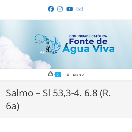
Ir
para
o
conteúdo
0
MENU
Salmo – Sl 53,3-4. 6.8 (R.
6a)