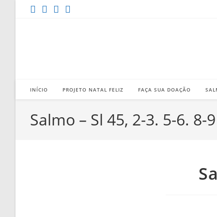
Ir
para
o
conteúdo
INÍCIO
PROJETO NATAL FELIZ
FAÇA SUA DOAÇÃO
SAL
Salmo – Sl 45, 2-3. 5-6. 8-9 
Sa