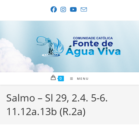
Ir
para
o
conteúdo
0
MENU
Salmo – Sl 29, 2.4. 5-6.
11.12a.13b (R.2a)