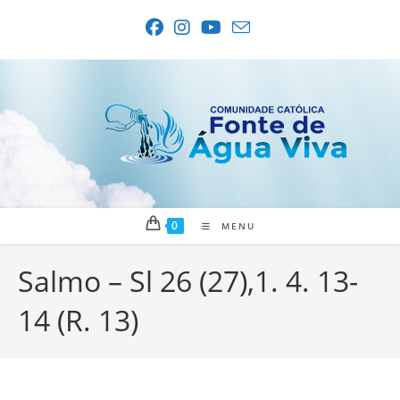
Ir
para
o
conteúdo
0
MENU
Salmo – Sl 26 (27),1. 4. 13-
14 (R. 13)