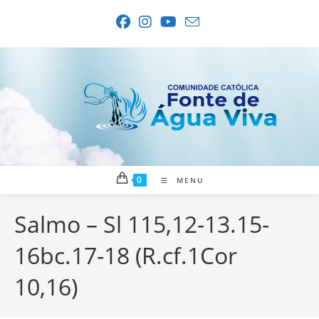
Ir
para
o
conteúdo
0
MENU
Salmo – Sl 115,12-13.15-
16bc.17-18 (R.cf.1Cor
10,16)