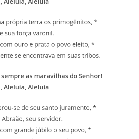
, Aleluia, Aleluia
a própria terra os primogênitos, *
de sua força varonil.
r com ouro e prata o povo eleito, *
nte se encontrava em suas tribos.
 sempre as maravilhas do Senhor!
, Aleluia, Aleluia
brou-se de seu santo juramento, *
a Abraão, seu servidor.
r com grande júbilo o seu povo, *