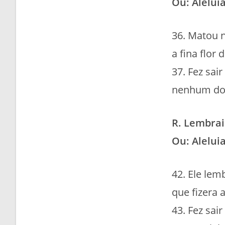
Ou: Aleluia
36. Matou n
a fina flor 
37. Fez sai
nenhum doe
R. Lembrai
Ou: Aleluia
42. Ele lem
que fizera 
43. Fez sai