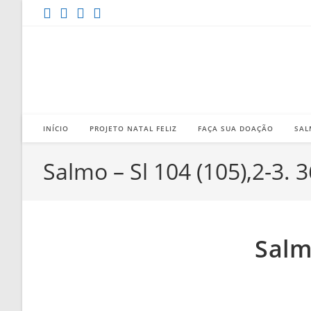
Ir
para
o
conteúdo
INÍCIO
PROJETO NATAL FELIZ
FAÇA SUA DOAÇÃO
SAL
Salmo – Sl 104 (105),2-3. 3
Salmo