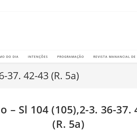
MO DO DIA
INTENÇÕES
PROGRAMAÇÃO
REVISTA MANANCIAL DE
6-37. 42-43 (R. 5a)
 – Sl 104 (105),2-3. 36-37.
(R. 5a)