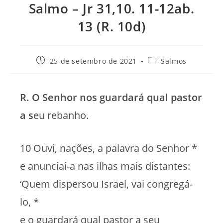
Salmo – Jr 31,10. 11-12ab.
13 (R. 10d)
Post
Categoria
25 de setembro de 2021
Salmos
publicado:
do
post:
R. O Senhor nos guardará qual pastor
a s
eu rebanho.
10 Ouvi, nações, a palavra do Senhor *
e anunciai-a nas ilhas mais distantes:
‘Quem dispersou Israel, vai congregá-
lo, *
e o guardará qual pastor a seu