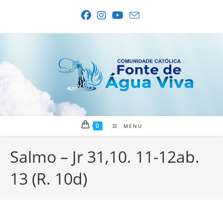
Ir
para
o
conteúdo
0
MENU
Salmo – Jr 31,10. 11-12ab.
13 (R. 10d)